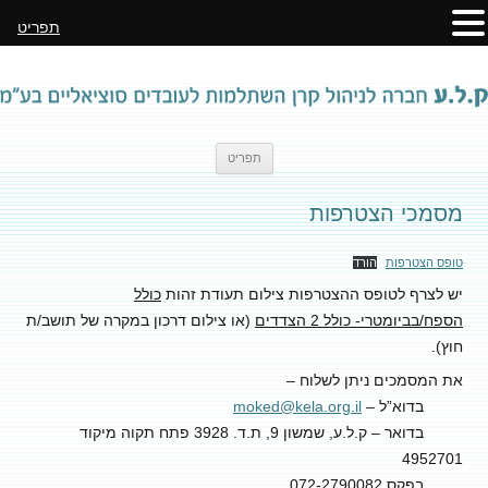
תפריט
לדלג
תפריט
לתוכן
מסמכי הצטרפות
טופס הצטרפות
הורד
יש לצרף לטופס ההצטרפות צילום תעודת זהות
כולל
הספח/בביומטרי- כולל 2 הצדדים
(או צילום דרכון במקרה של תושב/ת
חוץ).
את המסמכים ניתן לשלוח –
­ בדוא”ל –
moked@kela.org.il
­ בדואר – ק.ל.ע, שמשון 9, ת.ד. 3928 פתח תקוה מיקוד
4952701
­ בפקס 072-2790082