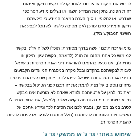
לדרוש את תיקונו או עדכונו. לאחר קבלת בקשת תיקון ואימות
זהות הפונה, נתקן את המידע השגוי או נשלים מידע חסר כפי
שנדרש, או לחלופין נוסיף הערה במאגר המידע כי ביקשתם
תיקון והמידע טרם עודכן (אם מסיבה כלשהי לא נוכל לבצע את
השינוי המבוקש מיד).
מימוש זכויותיכם ייעשה בדרך מסודרת: תוכלו לשלוח אלינו בקשה
למימוש כל אחת מהזכויות הנ”ל (לדוגמה, בקשת עיון, תיקון או
מחיקה), ואנו נפעל בהתאם להוראות דיני הגנת הפרטיות בישראל
לענות לבקשתכם בהקדם ובכל מקרה במסגרת המועדים הקבועים
בדיני הגנות הפרטיות בישראל. שימו לב כי ייתכן שנבקש מכם פרטים
מזהים נוספים על מנת לאמת את זהותכם לפני הטיפול בבקשה –
זאת כדי להגן על פרטיותכם ולוודא שאדם לא מורשה אינו מבקש
מידע בשמכם. במידה ונדחה בקשה שלכם (למשל, אם החוק מתיר לנו
לסרב במצב מסוים), נסביר לכם את הסיבה לכך וניידע אתכם על
האפשרויות העומדות לרשותכם (כולל זכותכם לערער או לפנות לרשות
להגנת הפרטיות).
שימוש באתרי צד ג’ או ממשקי צד ג’