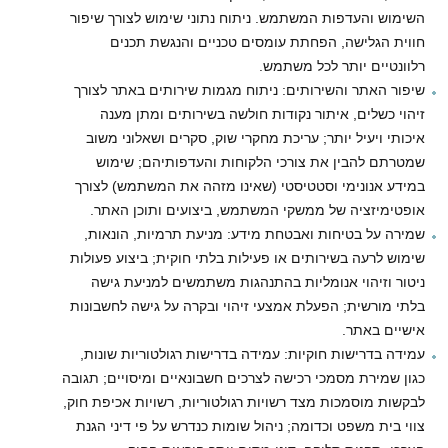
השימוש והעדפות המשתמש. ניתוח נתוני שימוש לצורך שיפור
חווית הגלישה, הפחתת עומסים טכניים והנגשת תכנים
רלוונטיים יותר לכל משתמש.
שיפור האתר והשירותים: ניתוח מגמות שירותים באתר לצורך
זיהוי כשלים, איתור נקודות חולשה בשירותים ומתן מענה
איכותי ויעיל יותר; עריכת מחקרי שוק, סקרים ושאלוני משוב
שמטרתם להבין את צורכי הלקוחות והעדפותיהם; שימוש
במידע אנונימי וסטטיסטי (שאינו מזהה את המשתמש) לצורך
אופטימיזציה של ממשקי המשתמש, ביצועים ותוכן האתר.
שמירה על בטיחות ואבטחת מידע: מניעת תרמיות, הונאות,
שימוש לרעה בשירותים או פעילות בלתי חוקית; ביצוע פעולות
ניטור וזיהוי אנומליות בהתנהגות משתמשים למניעת גישה
בלתי מורשית; הפעלת אמצעי זיהוי ובקרה על גישה לחשבונות
אישיים באתר.
עמידה בדרישות חוקיות: עמידה בדרישות רגולטוריות שונות,
כגון שמירת מסמכי רכישה לצרכים חשבונאיים ומיסויים; תגובה
לבקשות מוסמכות מצד רשויות רגולטוריות, רשויות אכיפת חוק,
צווי בית משפט וכדומה; ניהול שומות כנדרש על פי דיני הגנת