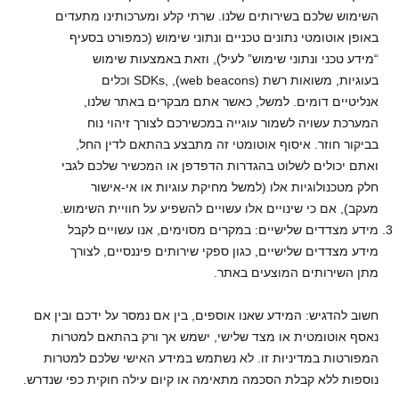
השימוש שלכם בשירותים שלנו. שרתי קלע ומערכותינו מתעדים
באופן אוטומטי נתונים טכניים ונתוני שימוש (כמפורט בסעיף
“מידע טכני ונתוני שימוש” לעיל), וזאת באמצעות שימוש
בעוגיות, משואות רשת (web beacons), ,SDKs וכלים
אנליטיים דומים. למשל, כאשר אתם מבקרים באתר שלנו,
המערכת עשויה לשמור עוגייה במכשירכם לצורך זיהוי נוח
בביקור חוזר. איסוף אוטומטי זה מתבצע בהתאם לדין החל,
ואתם יכולים לשלוט בהגדרות הדפדפן או המכשיר שלכם לגבי
חלק מטכנולוגיות אלו (למשל מחיקת עוגיות או אי-אישור
מעקב), אם כי שינויים אלו עשויים להשפיע על חוויית השימוש.
מידע מצדדים שלישיים: במקרים מסוימים, אנו עשויים לקבל
מידע מצדדים שלישיים, כגון ספקי שירותים פיננסיים, לצורך
מתן השירותים המוצעים באתר.
חשוב להדגיש: המידע שאנו אוספים, בין אם נמסר על ידכם ובין אם
נאסף אוטומטית או מצד שלישי, ישמש אך ורק בהתאם למטרות
המפורטות במדיניות זו. לא נשתמש במידע האישי שלכם למטרות
נוספות ללא קבלת הסכמה מתאימה או קיום עילה חוקית כפי שנדרש.