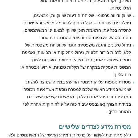
הצרכן, תקנות סליקה, דיני מסים ויתר הוראות החוק
הרלוונטיות.
שיווק ודיוור פרסומי: שליחת הודעות שיווקיות, מבצעים,
ניוזלטרים ועדכונים – הכל בכפוף להסכמה מראש ובאפשרות
להסרה בכל עת; התאמת תוכן שיווקי למאפייני המשתמשים,
בהתבסס על העדפותיהם ודפוסי ההתנהגות באתר.
ניהול סיכונים והגנה משפטית: הגנה על זכויות משפטיות של
קלע, לרבות בירור תלונות, ניהול מחלוקות או תביעות, ואכיפת
תנאי השימוש באתר; גיבוי מידע ותחזוקת מערכות לצורך
המשכיות עסקית במקרה של תקלות טכניות, אירועי אבטחה או
כוח עליון.
מטרות נוספות עליהן תימסר הודעה: במידה שנרצה לעשות
שימוש במידע האישי שלכם למטרה נוספת אשר אינה מכוסה
במדיניות זו, ניידע אתכם על כך מראש ונבקש את אישורכם
במידת הצורך (או נבסס עיבוד כזה על עילה חוקית אחרת לפי
המותר בדין).
מסירת מידע לצדדים שלישיים
קלע מתחייבת לשמור על פרטיות המידע האישי של המשתמשים ולא