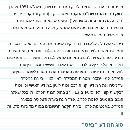
מדיניות זו נערכה בהתאם לחוק הגנת הפרטיות, תשמ”א-1981 (להלן:
“
חוק הגנת הפרטיות
“) והתקנות אשר תוקנו (החוק והתקנות יחדיו:
“
דיני הגנת הפרטיות בישראל
“). השימוש באתר כפוף למדיניות
פרטיות זו. אם אינכם מסכימים לתנאיה, אנא הימנעו משימוש באתר
או ממסירת מידע אישי.
דעו, כי לא חלה עליכם חובה חוקית למסור את המידע האישי. מסירת
המידע האישי תלויה ברצונכם והסכמתכם בלבד. עם זאת, אי-מסירת
מידע מסוים עשויה למנוע מאיתנו לספק לכם את השירותים המוצעים
באתר או על ידי קלע, לרבות גישה לאזור האישי והגשת בקשות
להלוואות.. מדיניות זו מפרטת באריכות את המטרה לשמה מבוקש
המידע, למי יימסר ומטרות המסירה. ראוי לציין, כי גם במקרה
שתמסרו את המידע, קנויה לכם זכות לעיון במידע האישי וכן זכות
לבקש תיקונו, לפי סעיפים 13 ו-14 בחוק הגנת הפרטיות. בכל שאלה,
הנכם מוזמנים לפנות לקלע, אשר הינה בעלת השליטה במאגרי
המידע, באמצעות פרטי יצירת הקשר הרשומים בסוף מדיניות פרטיות
זו.
סוג המידע הנאסף