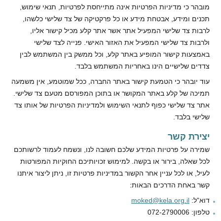
מובהר כי מדיניות הפרטיות אינה מתייחסת לפרטיות, תנאי שימוש,
תכנים ומידע, אבטחת מידע או כל פרקטיקה של צד שלישי כלשהו,
לרבות צד שלישי המפעיל אתר אשר אתר קלע מכיל קישור אליו,
ולרבות צד שלישי המפעיל את האזור האישי. פנייה לצד שלישי
באמצעות קישור המופיע באתר קלע, וכל ממשק בין המשתמש לבין
צדדים שלישיים הינו באחריות המשתמש בלבד.
עוד יובהר כי הטמעת קישור באתר החברה, ככל שמוטמע, אין משמעה
תמיכה של קלע באתר המקושר או בתוכן המפורסם מטעם צד שלישי.
אתר צד שלישי כפוף לתנאי השימוש ולמדיניות הפרטיות של אותו צד
שלישי בלבד.
יצירת קשר
שמירה על פרטיות המידע שלכם חשובה לנו, ונשמח לעמוד לרשותכם
לכל שאלה, בירור או בקשה. למימוש זכויותיכם החוקיות המפורטות
לעיל, או לכל עניין אחר הקשור במדיניות פרטיות זו, ניתן ליצור איתנו
קשר באחת הדרכים הבאות:
דוא”ל:
moked@kela.org.il
טלפון: 072-2790006