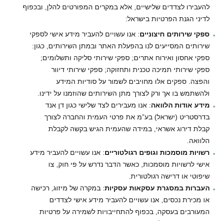
להעבירו לצדדים שלישיים, אלא במקרים המפורטים להלן, ובכפוף
לדיני הגנת הפרטיות בישראל:
ספקי שירותים חיצוניים
: אנו עשויים להעביר מידע אישי לספקי
שירותים המסייעים לנו בהפעלת האתר ובמתן השירותים, כגון:
ספקי אחסון ואירוח אתרים; ספקי שירותי סליקה ותשלומים;
ספקי שירותי תמיכה טכנית ותחזוקה; ספקי שירותי דיוור
והפצה. ספקים אלו מחויבים לשמור על סודיות המידע
ולהשתמש בו אך ורק לצורך מתן השירותים שהוזמנו על ידינו.
מידע אודות הלוואה
: אנו מעבירים לצד שלישי כגון דן אנד
בדרסטריט (ישראל) בע”מ את פרטי העמית והחברה לצורך
קבלת דירוג אשראי, במידה שהעמית הגיש בקשה לקבלת
הלוואה.
רשויות מוסמכות וגופים רגולטוריים
: אנו עשויים להעביר מידע
אישי לרשויות מוסמכות, כאשר הדבר נדרש על פי חוק, צו
שיפוטי או דרישה רגולטורית.
העברות במסגרת עסקאות עסקיות
: במקרה של מיזוג, רכישה
או מכירת נכסים, אנו עשויים להעביר מידע אישי לצדדים
המעורבים בעסקה, בכפוף להתחייבויות לשמירה על פרטיות