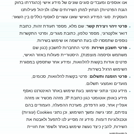
אנו אוספים ומעבדים סוגים שונים של מידע אישי (כהגדרתו בחוק
הגנת הפרטיות) הנחוץ למתן השירותים שלנו ולניהול פעילותנו
העסקית. סוגי המידע האישי שאנו עשויים לאסוף כוללים בין השאר:
פרטי זיהוי ויצירת קשר
: שם מלא, מספר תעודת זהות, כתובת
דואר אלקטרוני, מספר טלפון, כתובת מגורים, ופרטי התקשרות
נוספים שתמסרו לנו בעת הרשמה או שימוש בשירות.
פרטי חשבון ושירות
: פרטי התחברות לחשבון (כגון שם
משתמש וסיסמה מוצפנת), היסטוריית פעולות באזור האישי,
פרטים אודות בקשות להלוואות, ומידע אחר שתספקו במסגרת
השימוש הרגיל בשירות.
פרטי הזמנה ותשלום
: פרטי בקשות להלוואות, סכומים,
מועדים ואמצעי תשלום.
מידע טכני ונתוני שימוש: בעת שימוש באתר האינטרנט נאסף
מידע באופן אוטומטי כגון כתובת IP, מזהה מכשיר או מזהה
אונליין אחר, סוג הדפדפן, מערכת ההפעלה, העמודים בהם
צפיתם, זמני גישה ומשך השימוש, וכן נתוני Cookies (עוגיות)
וטכנולוגיות דומות. מידע זה מסייע לנו לתפעל ולאבטח את
השירות, להבין כיצד נעשה שימוש באתר ולשפר את חוויית
המשתמש.