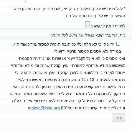
* לכל פניה יש לצרף צילום ת.ז. קריא , אם פנייתך הינה עדכון פרטיך
האישיים, יש לצרף גם ספח של ת.ז.
לצרוף קובץ לבקשה:
ניתן להעביר קובץ בגודל של 10M לכל היותר
ידוע לי כי לא חלה עלי כל חובה חוקית למסור מידע אודותיי,
במידה ולא אסכים למסור פרטיי ידוע לי
ואני מסכים כי לא אוכל לקבל ייעוץ או שרות אני נותן\ת הסכמתי
לשימוש במידע אודותיי למטרת ייעוץ וקבלת שרות וכי מידע אודותיי
יימסר לצדדי ג׳ הרלוונטיים לצורך קבלת ייעוץ או שרות. ידוע לי כי
בהתאם לסעיפים 13 ו-14 בחוק הגנת הפרטיות באפשרותי לעיין
במידע אודותיי ולבקש לתקנו במידת הצורך בכפוף להוכחת הדרוש
התיקון ולהסכמת בעל המאגר. ידוע לי כי בעל השליטה מאגר המידע
הינו ק.ל.ע – חברה לניהול קרן השתלמות לעובדים סוציאליים בע"מ
וניתן ליצור עימו קשר בכתובת דוא"ל
moked@kela.org.il