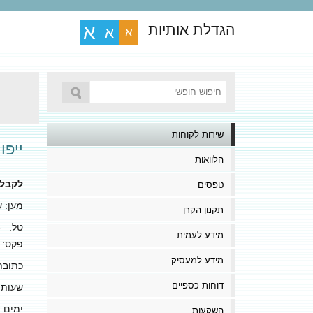
הגדלת אותיות
א
א
א
שירות לקוחות
ייפו
הלוואות
לקבלת 
טפסים
מען: שירות
תקנון הקרן
טל: 072-2790006
מידע לעמית
פקס: 072-2790092
מידע למעסיק
כתובת
דוחות כספיים
שעות 
ימים א’-ה
השקעות